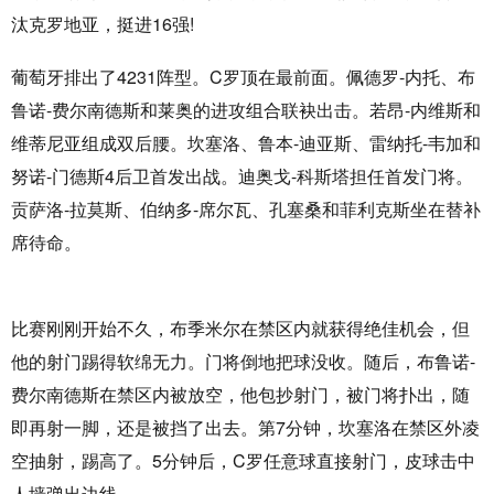
汰克罗地亚，挺进16强!
葡萄牙排出了4231阵型。C罗顶在最前面。佩德罗-内托、布
鲁诺-费尔南德斯和莱奥的进攻组合联袂出击。若昂-内维斯和
维蒂尼亚组成双后腰。坎塞洛、鲁本-迪亚斯、雷纳托-韦加和
努诺-门德斯4后卫首发出战。迪奥戈-科斯塔担任首发门将。
贡萨洛-拉莫斯、伯纳多-席尔瓦、孔塞桑和菲利克斯坐在替补
席待命。
比赛刚刚开始不久，布季米尔在禁区内就获得绝佳机会，但
他的射门踢得软绵无力。门将倒地把球没收。随后，布鲁诺-
费尔南德斯在禁区内被放空，他包抄射门，被门将扑出，随
即再射一脚，还是被挡了出去。第7分钟，坎塞洛在禁区外凌
空抽射，踢高了。5分钟后，C罗任意球直接射门，皮球击中
人墙弹出边线。