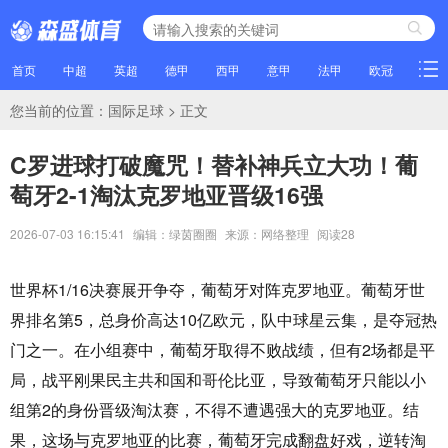
首页
中超
英超
德甲
西甲
意甲
法甲
欧冠
NBA
您当前的位置：
国际足球
> 正文
C罗进球打破魔咒！替补神兵立大功！葡
萄牙2-1淘汰克罗地亚晋级16强
2026-07-03 16:15:41
编辑：绿茵圈圈
来源：网络整理
阅读
28
世界杯1/16决赛展开争夺，葡萄牙对阵克罗地亚。葡萄牙世
界排名第5，总身价高达10亿欧元，队中球星云集，是夺冠热
门之一。在小组赛中，葡萄牙取得不败战绩，但有2场都是平
局，战平刚果民主共和国和哥伦比亚，导致葡萄牙只能以小
组第2的身份晋级淘汰赛，不得不遭遇强大的克罗地亚。结
果，这场与克罗地亚的比赛，葡萄牙完成翻盘好戏，逆转淘