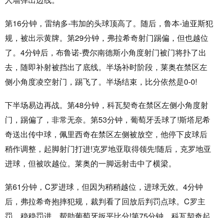
第16分钟，雷纳多-韦加的头球顶高了。随后，鲁本-迪亚斯犯
规，被出示黄牌。第29分钟，弗拉希奇射门踢偏，但也越位
了。4分钟后，布鲁诺-费尔南德斯小角度射门被门将扑了出
去，随即补射被挡出了底线。半场补时阶段，莱奥在禁区左
侧小角度凌空射门，踢飞了。半场结束，比分依然是0-0!
下半场易边再战。第48分钟，科瓦契奇在禁区左侧小角度射
门，踢偏了，非常无奈。第53分钟，葡萄牙丢球了!斯塔尼希
奇送出传中球，佩里西奇在禁区左侧被放空，他停下皮球后
稍作调整，起脚射门打进!克罗地亚取得领先!随后，克罗地亚
进球，但被吹越位。莱奥的一脚远射击中了横梁。
第61分钟，C罗进球，但因为稍稍越位，进球无效。4分钟
后，弗拉希奇抱摔犯规，裁判看了回放后判罚点球。C罗主
罚，稳稳罚进，帮助葡萄牙扳平比分!第75分钟，科瓦契奇起