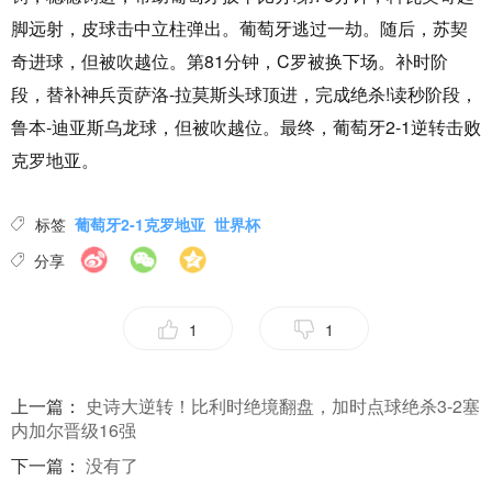
脚远射，皮球击中立柱弹出。葡萄牙逃过一劫。随后，苏契
奇进球，但被吹越位。第81分钟，C罗被换下场。补时阶
段，替补神兵贡萨洛-拉莫斯头球顶进，完成绝杀!读秒阶段，
鲁本-迪亚斯乌龙球，但被吹越位。最终，葡萄牙2-1逆转击败
克罗地亚。
标签
葡萄牙2-1克罗地亚
世界杯
分享
1
1
上一篇：
史诗大逆转！比利时绝境翻盘，加时点球绝杀3-2塞
内加尔晋级16强
下一篇：
没有了