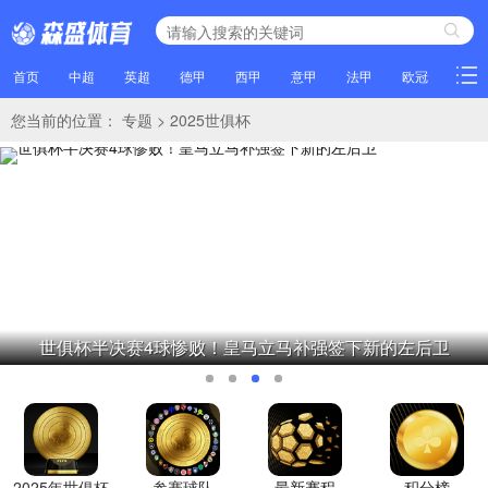
首页
中超
英超
德甲
西甲
意甲
法甲
欧冠
NBA
您当前的位置：
专题
>
2025世俱杯
世俱杯半决赛4球惨败！皇马立马补强签下新的左后卫
2025年世俱杯
参赛球队
最新赛程
积分榜