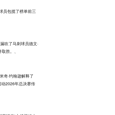
斯球员包揽了榜单前三
漏吹了马刺球员德文·
并取胜。、
米奇·约翰逊解释了
动2026年总决赛传