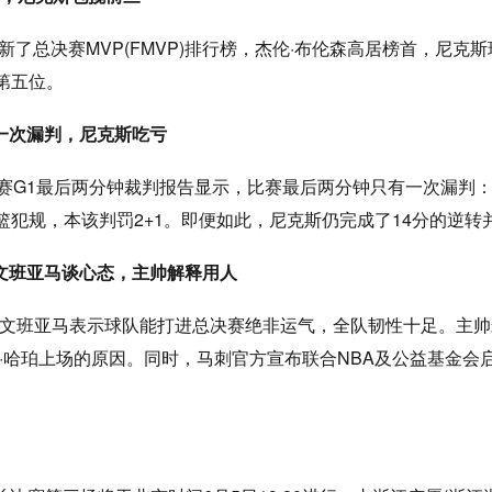
更新了总决赛MVP(FMVP)排行榜，杰伦·布伦森高居榜首，尼克
第五位。
仅一次漏判，尼克斯吃亏
决赛G1最后两分钟裁判报告显示，比赛最后两分钟只有一次漏判：
篮犯规，本该判罚2+1。即便如此，尼克斯仍完成了14分的逆转
：文班亚马谈心态，主帅解释用人
，文班亚马表示球队能打进总决赛绝非运气，全队韧性十足。主帅
·哈珀上场的原因。同时，马刺官方宣布联合NBA及公益基金会启