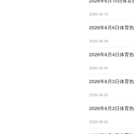
2026年6月10日体
2026-06-10
2026年6月6日体育
2026-06-06
2026年6月4日体育
2026-06-04
2026年6月3日体育
2026-06-03
2026年6月2日体育
2026-06-02