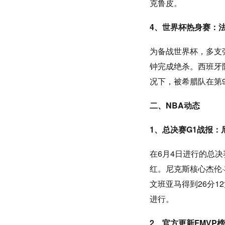
克鲁皮。
4、世界杯热身赛：
为备战世界杯，多支强
钟完成绝杀。西班牙
况下，被希腊队在第9
二、NBA动态
1、总决赛G1战报
在6月4日进行的总决
红。尼克斯核心杰伦·
文班亚马得到26分1
进行。
2、官方更新FMVP