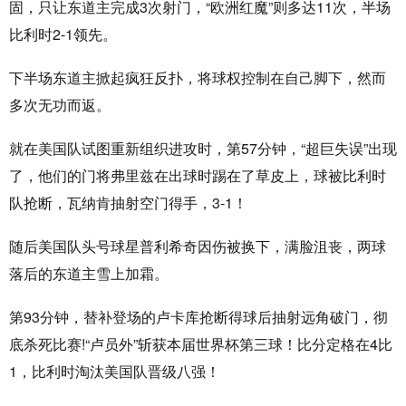
固，只让东道主完成3次射门，“欧洲红魔”则多达11次，半场
比利时2-1领先。
下半场东道主掀起疯狂反扑，将球权控制在自己脚下，然而
多次无功而返。
就在美国队试图重新组织进攻时，第57分钟，“超巨失误”出现
了，他们的门将弗里兹在出球时踢在了草皮上，球被比利时
队抢断，瓦纳肯抽射空门得手，3-1！
随后美国队头号球星普利希奇因伤被换下，满脸沮丧，两球
落后的东道主雪上加霜。
第93分钟，替补登场的卢卡库抢断得球后抽射远角破门，彻
底杀死比赛!“卢员外”斩获本届世界杯第三球！比分定格在4比
1，比利时淘汰美国队晋级八强！