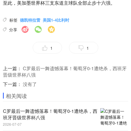
至此，美加墨世界杯三支东道主球队全部止步十六强。
标签
德凯特拉雷
美国1-4比利时
分享
1
1
上一篇：
C罗最后一舞遗憾落幕！葡萄牙0-1遭绝杀，西班牙
晋级世界杯八强
下一篇：
没有了
相关阅读
C罗最后一舞遗憾落幕！葡萄牙0-1遭绝杀，西
班牙晋级世界杯八强
2026-07-07