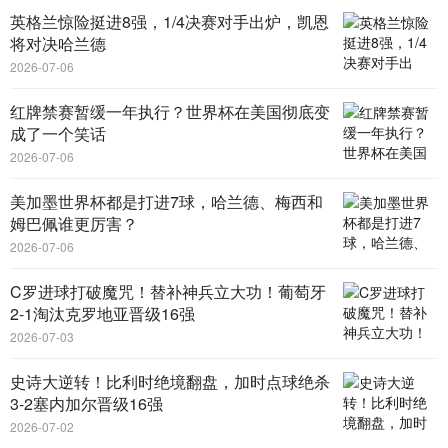
英格兰惊险挺进8强，1/4决赛对手出炉，凯恩
将对决哈兰德
2026-07-06
红牌禁赛暂缓一年执行？世界杯在美国彻底变
成了一个笑话
2026-07-06
美加墨世界杯都是打进7球，哈兰德、梅西和
姆巴佩谁更厉害？
2026-07-06
C罗进球打破魔咒！替补神兵立大功！葡萄牙
2-1淘汰克罗地亚晋级16强
2026-07-03
史诗大逆转！比利时绝境翻盘，加时点球绝杀
3-2塞内加尔晋级16强
2026-07-02